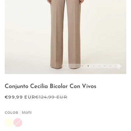
Conjunto Cecilia Bicolor Con Vivos
€99,99 EUR
€124,99 EUR
Marfil
COLOR
Marfil
Variante
Rosa
Variante
agotada
maquillaje
agotada
o
o