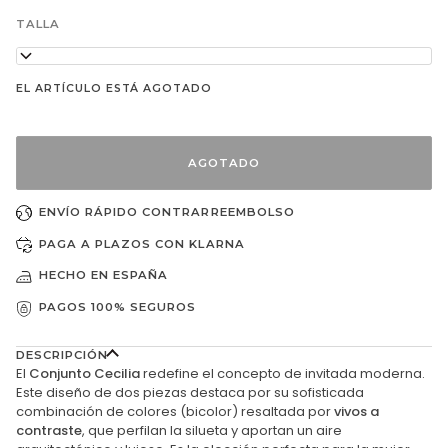
no
no
disponible
disponible
TALLA
50
EL ARTÍCULO ESTÁ AGOTADO
AGOTADO
ENVÍO RÁPIDO CONTRARREEMBOLSO
PAGA A PLAZOS CON KLARNA
HECHO EN ESPAÑA
PAGOS 100% SEGUROS
DESCRIPCIÓN
El
Conjunto Cecilia
redefine el concepto de invitada moderna.
Este diseño de dos piezas destaca por su sofisticada
combinación de colores (bicolor) resaltada por
vivos a
contraste
, que perfilan la silueta y aportan un aire