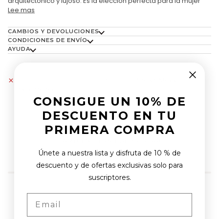
arquitectónico y lujoso. Es la elección perfecta para la mujer
Lee mas
CAMBIOS Y DEVOLUCIONES
CONDICIONES DE ENVÍO
AYUDA
Retiro no disponible actualmente en
Anclas Moda
Salamanca
CONSIGUE UN 10% DE
DESCUENTO EN TU
PRIMERA COMPRA
TAMBIÉN TE PUEDE GUSTAR
Únete a nuestra lista y disfruta de 10 % de
descuento y de ofertas exclusivas solo para
suscriptores.
Email