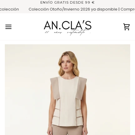
Ir
ENVÍO GRATIS DESDE 99 €
directamente
lección
Colección Otoño/Invierno 2026 ya disponible
|
Compra n
al
contenido
Ca