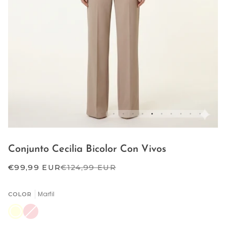
Conjunto Cecilia Bicolor Con Vivos
€99,99 EUR
€124,99 EUR
Marfil
COLOR
Marfil
Rosa
Variante
maquillaje
agotada
o