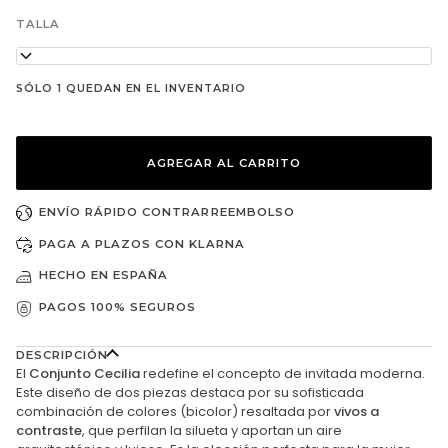
no
disponible
TALLA
38
SÓLO 1 QUEDAN EN EL INVENTARIO
AGREGAR AL CARRITO
ENVÍO RÁPIDO CONTRARREEMBOLSO
PAGA A PLAZOS CON KLARNA
HECHO EN ESPAÑA
PAGOS 100% SEGUROS
DESCRIPCIÓN
El
Conjunto Cecilia
redefine el concepto de invitada moderna.
Este diseño de dos piezas destaca por su sofisticada
combinación de colores (bicolor) resaltada por
vivos a
contraste
, que perfilan la silueta y aportan un aire