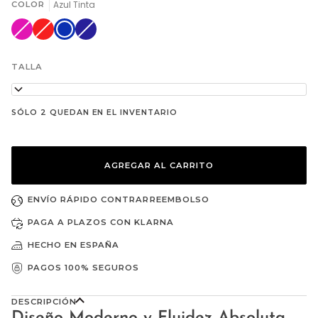
Azul Tinta
COLOR
Fucsia
Variante
Rojo
Variante
Azul
Azul
Variante
agotada
agotada
Tinta
marino
agotada
o
o
o
no
no
no
disponible
disponible
disponible
TALLA
38
SÓLO 2 QUEDAN EN EL INVENTARIO
AGREGAR AL CARRITO
ENVÍO RÁPIDO CONTRARREEMBOLSO
PAGA A PLAZOS CON KLARNA
HECHO EN ESPAÑA
PAGOS 100% SEGUROS
DESCRIPCIÓN
Diseño Moderno y Fluidez Absoluta